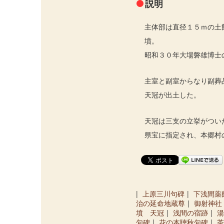
説明
主体部は直径１５ｍの土
墳。
昭和３０年大場磐雄博士
主室と副室からなり副葬
天冠が出土した。
天冠は三支の立挙がつい
県宝に指定され、本郷村
上原三川句碑
下浅間薬
治の延命地蔵尊
御射神社
墳 天冠
浅間の宿跡
湯
句碑
花の本聴秋句碑
茶