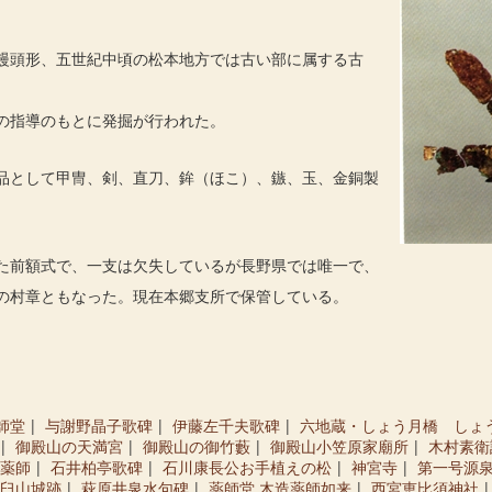
饅頭形、五世紀中頃の松本地方では古い部に属する古
の指導のもとに発掘が行われた。
品として甲冑、剣、直刀、鉾（ほこ）、鏃、玉、金銅製
た前額式で、一支は欠失しているが長野県では唯一で、
の村章ともなった。現在本郷支所で保管している。
師堂
与謝野晶子歌碑
伊藤左千夫歌碑
六地蔵・しょう月橋 しょ
御殿山の天満宮
御殿山の御竹藪
御殿山小笠原家廟所
木村素衛
薬師
石井柏亭歌碑
石川康長公お手植えの松
神宮寺
第一号源
臼山城跡
萩原井泉水句碑
薬師堂 木造薬師如来
西宮恵比須神社