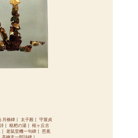
う月橋碑
太子殿
守屋貞
詩
枇杷の湯
桜ヶ丘古
泉
老鼠堂機一句碑
芭蕉
高橋玄一郎詩碑