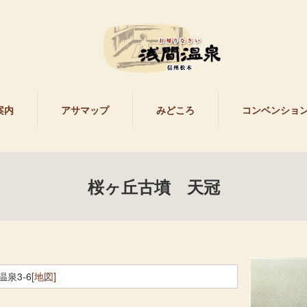
案内
アサマップ
みどころ
コンベンショ
桜ヶ丘古墳 天冠
泉3-6
[地図]