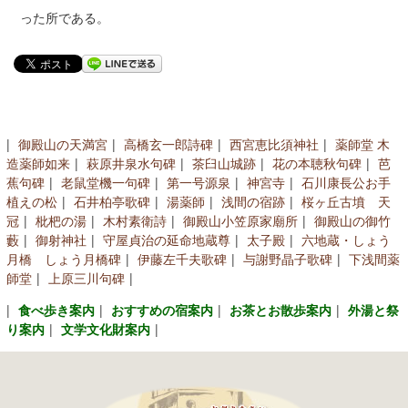
コンベンションガイド
った所である。
浅間温泉文化センター
アクセス
[English]
御殿山の天満宮
高橋玄一郎詩碑
西宮恵比須神社
薬師堂 木
造薬師如来
萩原井泉水句碑
茶臼山城跡
花の本聴秋句碑
芭
蕉句碑
老鼠堂機一句碑
第一号源泉
神宮寺
石川康長公お手
植えの松
石井柏亭歌碑
湯薬師
浅間の宿跡
桜ヶ丘古墳 天
冠
枇杷の湯
木村素衛詩
御殿山小笠原家廟所
御殿山の御竹
藪
御射神社
守屋貞治の延命地蔵尊
太子殿
六地蔵・しょう
月橋 しょう月橋碑
伊藤左千夫歌碑
与謝野晶子歌碑
下浅間薬
師堂
上原三川句碑
食べ歩き案内
おすすめの宿案内
お茶とお散歩案内
外湯と祭
り案内
文学文化財案内