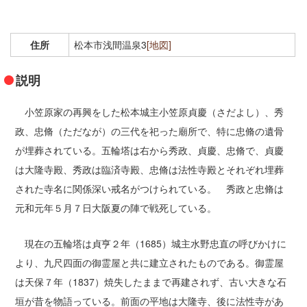
食べ歩き案内
おすすめの宿案内
住所
松本市浅間温泉3
[地図]
お茶とお散歩案内
説明
外湯と祭り案内
小笠原家の再興をした松本城主小笠原貞慶（さだよし）、秀
政、忠脩（ただなが）の三代を祀った廟所で、特に忠脩の遺骨
文学文化財案内
が埋葬されている。五輪塔は右から秀政、貞慶、忠脩で、貞慶
浅間温泉観光協会会員一覧
は大隆寺殿、秀政は臨済寺殿、忠脩は法性寺殿とそれぞれ埋葬
された寺名に関係深い戒名がつけられている。 秀政と忠脩は
みどころ
元和元年５月７日大阪夏の陣で戦死している。
浅間温泉写真館
現在の五輪塔は貞亨２年（1685）城主水野忠直の呼びかけに
昔の浅間温泉
より、九尺四面の御霊屋と共に建立されたものである。御霊屋
は天保７年（1837）焼失したままで再建されず、古い大きな石
浅間温泉の宝
垣が昔を物語っている。前面の平地は大隆寺、後に法性寺があ