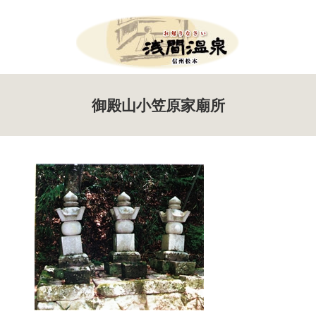
Menu
御殿山小笠原家廟所
HOME
お知らせ
イベント案内
ツール・ド・美ヶ原
たいまつ祭り
新そば祭り
アサマップ