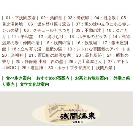
01：下浅間広場
02：薬師堂
03：降旗邸
04：目之湯
05：
目之湯路地
06：坂を登り振り返る
07：坂の途中左側にある赤レ
ンガの壁
08：クチュールもちづき
09：不動の滝
10：ゆこも
り
11：平和堂
12：湯けむり
13：ホテルのガラス
14：浅間
温泉の湯・仲間の湯
15：浅間の宿
16：飲泉場
17：飯田屋別
館
18：立ち寄り湯 枇杷の湯
19：レトロな雰囲気のアパート＆
20：道祖神
21：百日紅の綺麗な家
23：高札所跡
24：昭和の
香り
25：静保庵 小柳 西の壁
26：お土産屋さん
27：アトリ
エMOO
29：道祖神
30：ホットプラザ浅間
浅間八景
食べ歩き案内
おすすめの宿案内
お茶とお散歩案内
外湯と祭
り案内
文学文化財案内