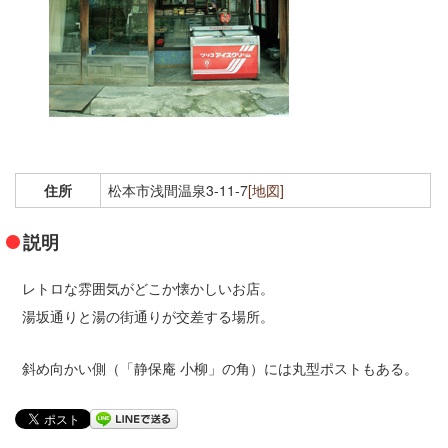
コンベンションガイド
浅間温泉文化センター
アクセス
[English]
住所
松本市浅間温泉3-11-7
[地図]
説明
レトロな雰囲気がどこか懐かしいお店。
湯坂通りと湯の街通りが交差する場所。
斜め向かい側（「静保庵 小柳」の角）には丸型ポストもある。