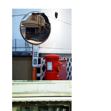
食べ歩き案内
おすすめの宿案内
お茶とお散歩案内
外湯と祭り案内
文学文化財案内
浅間温泉観光協会会員一覧
みどころ
浅間温泉写真館
昔の浅間温泉
浅間温泉の宝