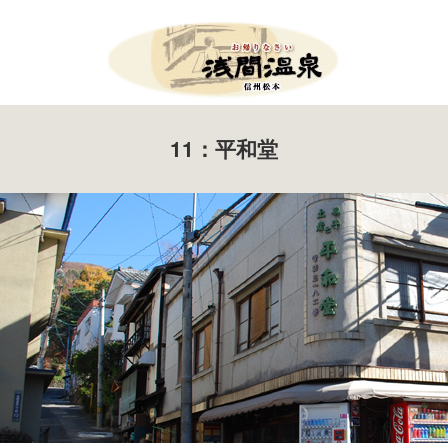
Menu
11：平和堂
HOME
お知らせ
イベント案内
ツール・ド・美ヶ原
たいまつ祭り
新そば祭り
アサマップ