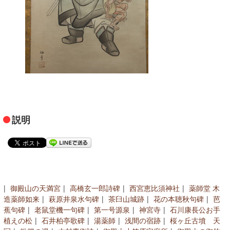
食べ歩き案内
おすすめの宿案内
お茶とお散歩案内
外湯と祭り案内
文学文化財案内
説明
浅間温泉観光協会会員一覧
みどころ
浅間温泉写真館
御殿山の天満宮
高橋玄一郎詩碑
西宮恵比須神社
薬師堂 木
昔の浅間温泉
造薬師如来
萩原井泉水句碑
茶臼山城跡
花の本聴秋句碑
芭
蕉句碑
老鼠堂機一句碑
第一号源泉
神宮寺
石川康長公お手
浅間温泉の宝
植えの松
石井柏亭歌碑
湯薬師
浅間の宿跡
桜ヶ丘古墳 天