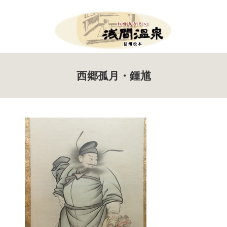
Menu
西郷孤月・鍾馗
HOME
お知らせ
イベント案内
ツール・ド・美ヶ原
たいまつ祭り
新そば祭り
アサマップ