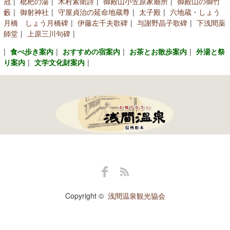
冠
枇杷の湯
木村素衛詩
御殿山小笠原家廟所
御殿山の御竹
コンベンションガイド
藪
御射神社
守屋貞治の延命地蔵尊
太子殿
六地蔵・しょう
月橋 しょう月橋碑
伊藤左千夫歌碑
与謝野晶子歌碑
下浅間薬
浅間温泉文化センター
師堂
上原三川句碑
食べ歩き案内
おすすめの宿案内
お茶とお散歩案内
外湯と祭
アクセス
り案内
文学文化財案内
[English]
Facebook
RSS
Copyright ©
浅間温泉観光協会