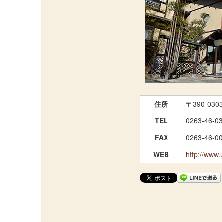
住所
〒390-03
TEL
0263-46-0
FAX
0263-46-0
WEB
http://www