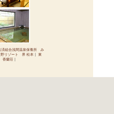
共済組合浅間温泉保養所 み
星野リゾート 界 松本
東
香蘭荘