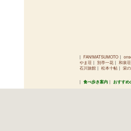
FAN!MATSUMOTO
ons
やま荘
別亭一花
和泉荘
石川旅館
松本十帖
栄の
食べ歩き案内
おすすめ