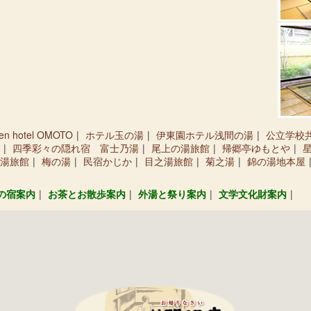
en hotel OMOTO
ホテル玉の湯
伊東園ホテル浅間の湯
公立学校
四季彩々の隠れ宿 富士乃湯
尾上の湯旅館
帰郷亭ゆもとや
湯旅館
梅の湯
民宿かじか
目之湯旅館
菊之湯
錦の湯地本屋
の宿案内
お茶とお散歩案内
外湯と祭り案内
文学文化財案内