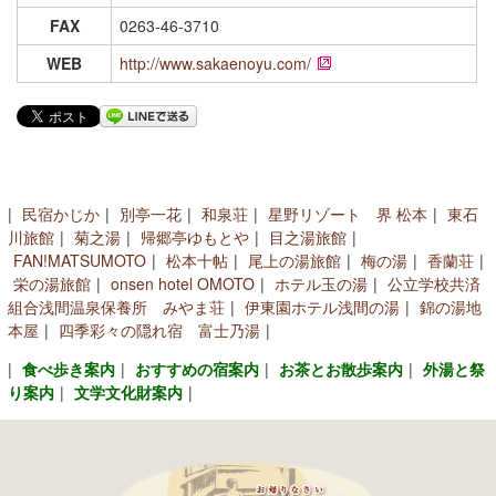
コンベンションガイド
FAX
0263-46-3710
WEB
http://www.sakaenoyu.com/
浅間温泉文化センター
アクセス
[English]
民宿かじか
別亭一花
和泉荘
星野リゾート 界 松本
東石
川旅館
菊之湯
帰郷亭ゆもとや
目之湯旅館
FAN!MATSUMOTO
松本十帖
尾上の湯旅館
梅の湯
香蘭荘
栄の湯旅館
onsen hotel OMOTO
ホテル玉の湯
公立学校共済
組合浅間温泉保養所 みやま荘
伊東園ホテル浅間の湯
錦の湯地
本屋
四季彩々の隠れ宿 富士乃湯
食べ歩き案内
おすすめの宿案内
お茶とお散歩案内
外湯と祭
り案内
文学文化財案内