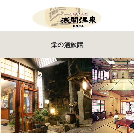
Menu
栄の湯旅館
HOME
お知らせ
イベント案内
ツール・ド・美ヶ原
たいまつ祭り
新そば祭り
アサマップ