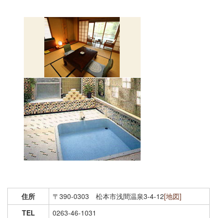
食べ歩き案内
おすすめの宿案内
お茶とお散歩案内
外湯と祭り案内
文学文化財案内
浅間温泉観光協会会員一覧
みどころ
浅間温泉写真館
昔の浅間温泉
住所
〒390-0303 松本市浅間温泉3-4-12
[地図]
浅間温泉の宝
TEL
0263-46-1031