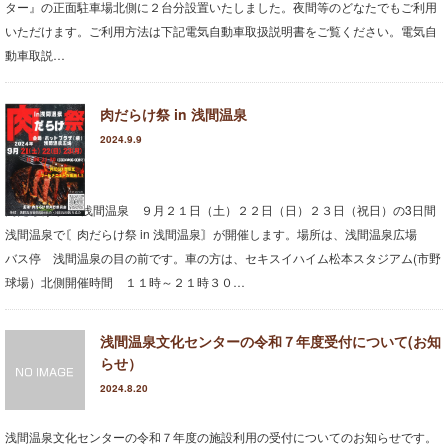
ター』の正面駐車場北側に２台分設置いたしました。夜間等のどなたでもご利用
いただけます。ご利用方法は下記電気自動車取扱説明書をご覧ください。電気自
動車取説…
肉だらけ祭 in 浅間温泉
2024.9.9
肉だらけ祭 in 浅間温泉 ９月２１日（土）２２日（日）２３日（祝日）の3日間
浅間温泉で〘肉だらけ祭 in 浅間温泉〙が開催します。場所は、浅間温泉広場
バス停 浅間温泉の目の前です。車の方は、セキスイハイム松本スタジアム(市野
球場）北側開催時間 １１時～２１時３０…
浅間温泉文化センターの令和７年度受付について(お知
らせ）
2024.8.20
浅間温泉文化センターの令和７年度の施設利用の受付についてのお知らせです。