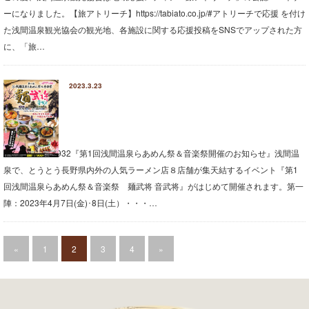
ーになりました。【旅アトリーチ】https://tabiato.co.jp/#アトリーチで応援 を付け
た浅間温泉観光協会の観光地、各施設に関する応援投稿をSNSでアップされた方
に、「旅…
2023.3.23
20230323152932『第1回浅間温泉らあめん祭＆音楽祭開催のお知らせ』浅間温
泉で、とうとう長野県内外の人気ラーメン店８店舗が集天結するイベント『第1
回浅間温泉らあめん祭＆音楽祭 麺武将 音武将』がはじめて開催されます。第一
陣：2023年4月7日(金)･8日(土）・・・…
«
1
2
3
4
»