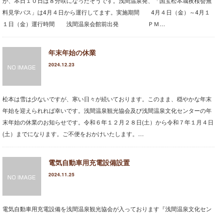
が、本日１０日は８分咲になったそうです。浅間温泉発、「国宝松本城夜桜会無
コンベンションガイド
料見学バス」は4月４日から運行してます。実施期間 4月４日（金）～4月１
１日（金）運行時間 浅間温泉会館前出発 ＰＭ…
浅間温泉文化センター
アクセス
年末年始の休業
2024.12.23
[English]
松本は雪は少ないですが、寒い日々が続いております。このまま、穏やかな年末
年始を迎えられれば幸いです。浅間温泉観光協会及び浅間温泉文化センターの年
末年始の休業のお知らせです。令和６年１２月２８日(土）から令和７年１月４日
(土）までになります。ご不便をおかけいたします。…
電気自動車用充電設備設置
2024.11.25
電気自動車用充電設備を浅間温泉観光協会が入っております『浅間温泉文化セン