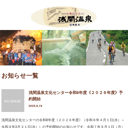
Menu
HOME
お知らせ
イベント案内
お知らせ一覧
ツール・ド・美ヶ原
浅間温泉文化センター令和8年度《２０２６年度》予
たいまつ祭り
約開始
新そば祭り
2025.8.19
アサマップ
浅間温泉文化センターの令和8年度《２０２６年度》（令和８年４月１日(水）～
令和９年3月３１日(水））の予約開始のお知らせです。令和７年９月１日（月）