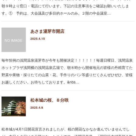
食べ歩き案内
朝９時より窓口・電話にて行います。下記の注意事項をご確認お願いいたしま
す。① 予約は、大会議及び多目的ホールのみ。２階の中会議室…
おすすめの宿案内
お茶とお散歩案内
あさま湯芽市開店
2025.4.15
外湯と祭り案内
文学文化財案内
毎年恒例の浅間温泉湯芽市が今年も開催決定！！！！！！毎週日曜日、浅間温泉
ホットプラザ浅間横の浅間温泉広場で、朝８時から開催地元の皆様の丹精育てた
浅間温泉観光協会会員一覧
野菜や果物・採りたての山菜・花、手作りのパン等盛りだくさんぜひぜひ、皆様
お越しください。お待ちしております。&nbs…
みどころ
浅間温泉写真館
松本城の桜、８分咲
2025.4.9
昔の浅間温泉
浅間温泉の宝
松本城が4月1日開花宣言されましたが、桜の開花なかなか進んでいませんでし