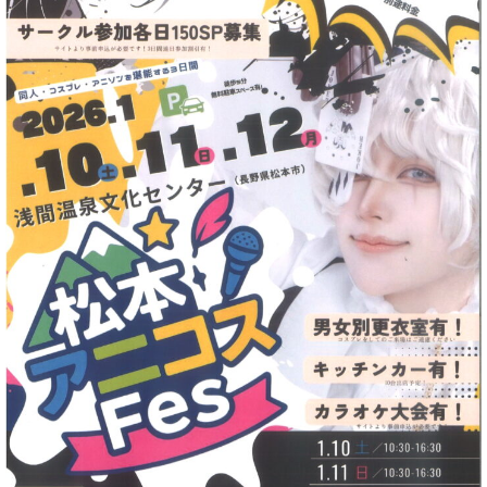
食べ歩き案内
おすすめの宿案内
お茶とお散歩案内
外湯と祭り案内
文学文化財案内
浅間温泉観光協会会員一覧
みどころ
浅間温泉写真館
昔の浅間温泉
浅間温泉の宝