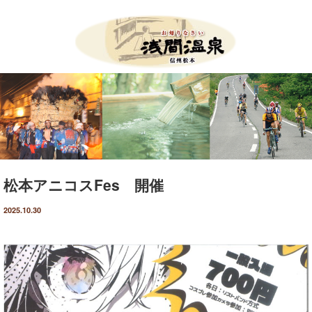
Menu
HOME
お知らせ
イベント案内
松本アニコスFes 開催
ツール・ド・美ヶ原
2025.10.30
たいまつ祭り
新そば祭り
アサマップ