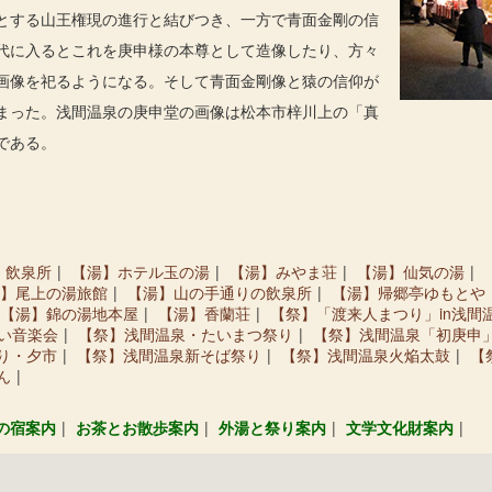
とする山王権現の進行と結びつき、一方で青面金剛の信
代に入るとこれを庚申様の本尊として造像したり、方々
画像を祀るようになる。そして青面金剛像と猿の信仰が
まった。浅間温泉の庚申堂の画像は松本市梓川上の「真
である。
・飲泉所
【湯】ホテル玉の湯
【湯】みやま荘
【湯】仙気の湯
】尾上の湯旅館
【湯】山の手通りの飲泉所
【湯】帰郷亭ゆもとや
【湯】錦の湯地本屋
【湯】香蘭荘
【祭】「渡来人まつり」in浅間
い音楽会
【祭】浅間温泉・たいまつ祭り
【祭】浅間温泉「初庚申
り・夕市
【祭】浅間温泉新そば祭り
【祭】浅間温泉火焔太鼓
【
ん
の宿案内
お茶とお散歩案内
外湯と祭り案内
文学文化財案内