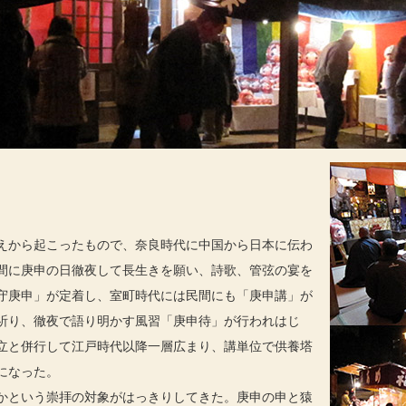
えから起こったもので、奈良時代に中国から日本に伝わ
間に庚申の日徹夜して長生きを願い、詩歌、管弦の宴を
守庚申」が定着し、室町時代には民間にも「庚申講」が
祈り、徹夜で語り明かす風習「庚申待」が行われはじ
立と併行して江戸時代以降一層広まり、講単位で供養塔
になった。
という崇拝の対象がはっきりしてきた。庚申の申と猿