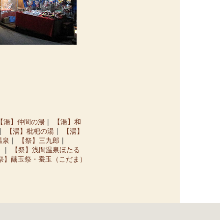
【湯】仲間の湯
【湯】和
【湯】枇杷の湯
【湯】
温泉
【祭】三九郎
」
【祭】浅間温泉ほたる
祭】繭玉祭・蚕玉（こだま）