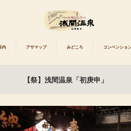
案内
アサマップ
みどころ
コンベンショ
【祭】浅間温泉「初庚申」