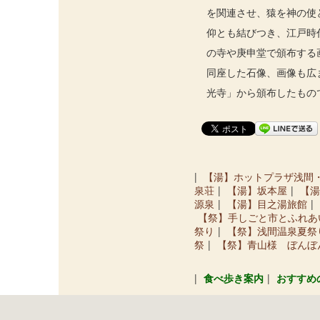
を関連させ、猿を神の使
仰とも結びつき、江戸時
の寺や庚申堂で頒布する
同座した石像、画像も広
光寺」から頒布したもの
【湯】ホットプラザ浅間
泉荘
【湯】坂本屋
【湯
源泉
【湯】目之湯旅館
【祭】手しごと市とふれあ
祭り
【祭】浅間温泉夏祭
祭
【祭】青山様 ぼんぼ
食べ歩き案内
おすすめ