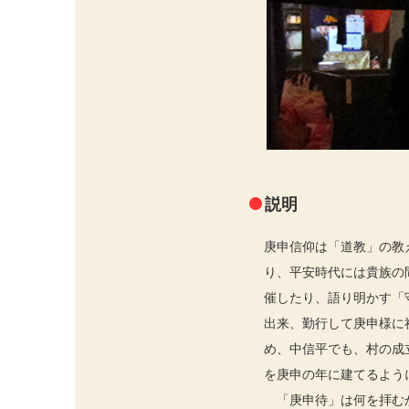
説明
庚申信仰は「道教」の教
り、平安時代には貴族の
催したり、語り明かす「
出来、勤行して庚申様に
め、中信平でも、村の成
を庚申の年に建てるよう
「庚申待」は何を拝むか