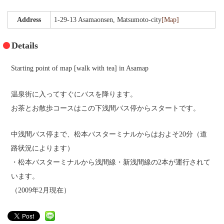
Gourmet
Address
1-29-13 Asamaonsen, Matsumoto-city
[Map]
Recommended Inn
Details
Walk with tea
Starting point of map [walk with tea] in Asamap
Public bath and festival
温泉街に入ってすぐにバスを降ります。
Literature cultural heritage information
お茶とお散歩コースはこの下浅間バス停からスタートです。
Tourism Association Member List
中浅間バス停まで、松本バスターミナルからはおよそ20分（道
Highlights
路状況によります）
・松本バスターミナルから浅間線・新浅間線の2本が運行されて
Photo Gallery
います。
Access
（2009年2月現在）
[Japanese]