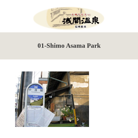
Menu
HOME
01-Shimo Asama Park
What’s New
Events Information
Tour de Utsukushigahara
Torch Festival
New Season Soba Festival
Walking Maps