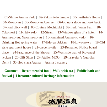
01-Shimo Asama Park
02-Yakushi-do temple
03-Furihata’s House
04-Me-no-yu
05-Me-no-yu Avenue
06-Go up a slope and look back
07-Red blick wall
08-Couture Mochiduki
09-Fudo Water Fall
10-
Yukomori
11-Heiwa-do
12-Steam
13-Window glass of a hotel
14-
Asama-no-yu, Nakama-no-yu
15-Remained Asama-no yado
16-
Drinking Hot spring water
17-Iida-ya Bekkan
18-Biwa-no-yu
19-Old
style apartment house
21-crepe myrtle
23-Remained Notice board
place
24-Fragrance of the Showa
25-West side wall of Koyanagi
ryokan
26-Gift Shop
27-Atelier MOO
29-Traveler’s Guardian
Deity
30-Hot Plaza Asama
Asama 8 scenery
Gourmet
Recommended inn
Walk with tea
Public bath and
festival
Literature cultural heritage information